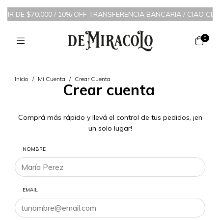
ARTIR DE $70.000 / 10% OFF TRANSFERENCIA BANCARIA
/
CIAO CIAO
0
Inicio
/
Mi Cuenta
/
Crear Cuenta
Crear cuenta
Comprá más rápido y llevá el control de tus pedidos, ¡en
un solo lugar!
NOMBRE
EMAIL