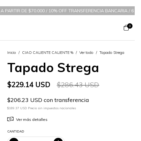
0.000 / 10% OFF TRANSFERENCIA BANCARIA
/
6 CUOTAS SIN INTERÉS
0
Inicio
/
CIAO CALIENTE CALIENTE %
/
Ver todo
/
Tapado Strega
Tapado Strega
$229.14 USD
$286.43 USD
$206.23 USD con transferencia
$189.37 USD Precio sin impuestos nacionales
Ver más detalles
CANTIDAD