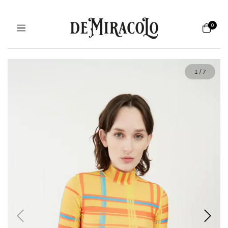
0
1
/
7