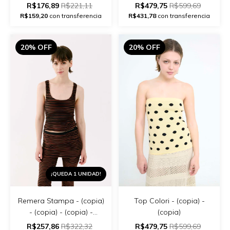
R$176,89
R$221,11
R$479,75
R$599,69
R$159,20
con transferencia
R$431,78
con transferencia
20% OFF
20% OFF
¡QUEDA 1 UNIDAD!
Remera Stampa - (copia)
Top Colori - (copia) -
- (copia) - (copia) -
(copia)
(copia) - (copia) - (copia)
R$257,86
R$322,32
R$479,75
R$599,69