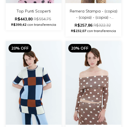
Remera Stampa - (copia)
Top Punti Scoperti
- (copia) - (copia) -
R$443,80
R$554,75
(copia) - (copia)
R$399,42
con transferencia
R$257,86
R$322,32
R$232,07
con transferencia
20% OFF
20% OFF