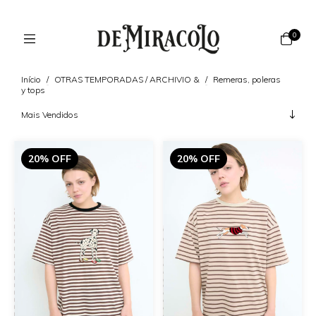
0
Início
/
OTRAS TEMPORADAS / ARCHIVIO &
/
Remeras, poleras
y tops
20% OFF
20% OFF