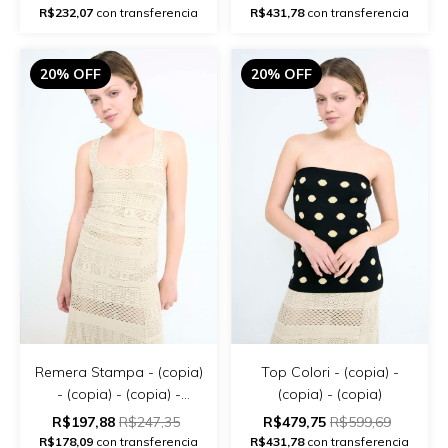
R$232,07
con transferencia
R$431,78
con transferencia
20% OFF
20% OFF
Remera Stampa - (copia)
Top Colori - (copia) -
- (copia) - (copia) -
(copia) - (copia)
(copia) - (copia) - (copia)
R$197,88
R$247,35
R$479,75
R$599,69
R$178,09
con transferencia
R$431,78
con transferencia