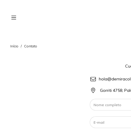
Início
/
Contato
Cu
hola@demiraco
Gorriti 4758, P