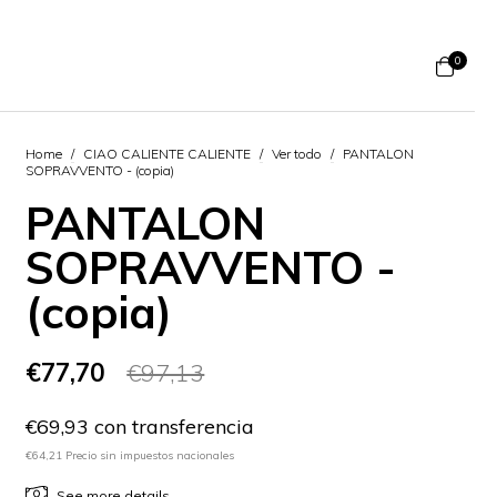
0
Home
/
CIAO CALIENTE CALIENTE
/
Ver todo
/
PANTALON
SOPRAVVENTO - (copia)
PANTALON
SOPRAVVENTO -
(copia)
€77,70
€97,13
€69,93 con transferencia
€64,21 Precio sin impuestos nacionales
See more details