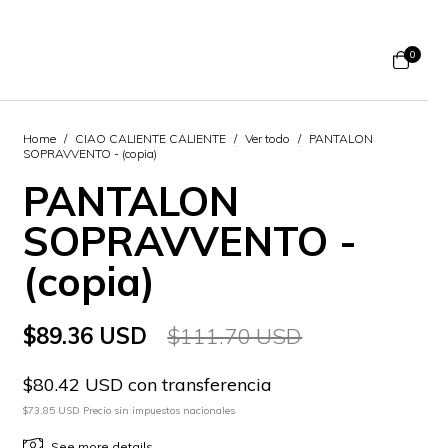
0
Home
/
CIAO CALIENTE CALIENTE
/
Ver todo
/
PANTALON
SOPRAVVENTO - (copia)
PANTALON
SOPRAVVENTO -
(copia)
$89.36 USD
$111.70 USD
$80.42 USD con transferencia
$73.85 USD Precio sin impuestos nacionales
See more details