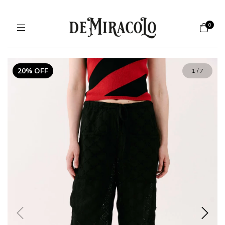
0
20% OFF
1
/
7