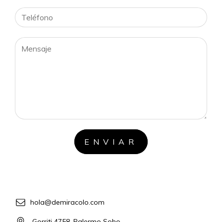
hola@demiracolo.com
Gorriti 4758, Palermo Soho