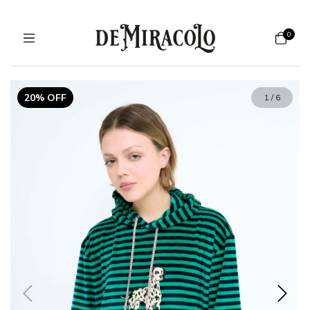
0
20% OFF
1
/
6