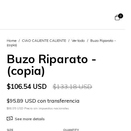
0
Home
/
CIAO CALIENTE CALIENTE
/
Ver todo
/
Buzo Riparato -
(copia)
Buzo Riparato -
(copia)
$106.54 USD
$133.18 USD
$95.89 USD con transferencia
$88.05 USD Precio sin impuestos nacionales
See more details
SIZE
QUANTITY