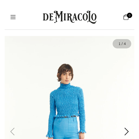
0
1
/
4