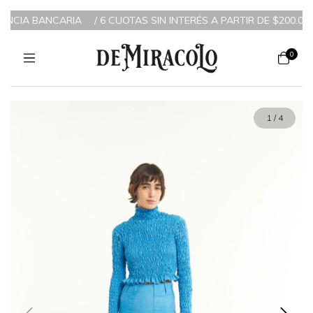
ENCIA BANCARIA
/
6 CUOTAS SIN INTERÉS A PARTIR DE $200.000 
0
1
/
4