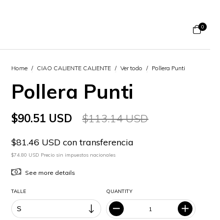
0
Home
/
CIAO CALIENTE CALIENTE
/
Ver todo
/
Pollera Punti
Pollera Punti
$90.51 USD
$113.14 USD
$81.46 USD con transferencia
$74.80 USD Precio sin impuestos nacionales
See more details
TALLE
QUANTITY