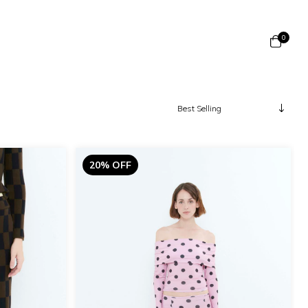
0
20% OFF