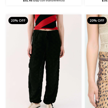
$38
$81.46 USD
con transferencia
20% OFF
20% OFF