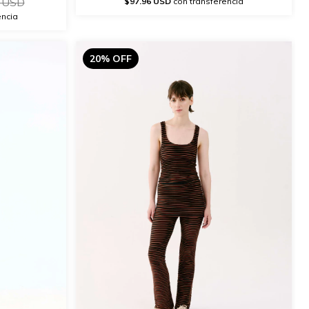
 USD
$97.96 USD
con transferencia
encia
20% OFF