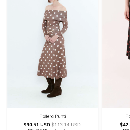
Po
Pollera Punti
$42
$90.51 USD
$113.14 USD