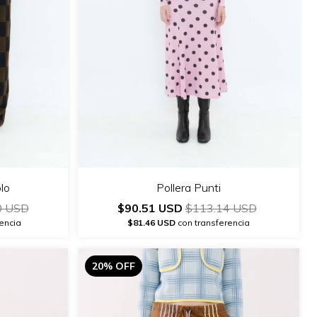
lo
Pollera Punti
0 USD
$90.51 USD
$113.14 USD
encia
$81.46 USD
con transferencia
20% OFF