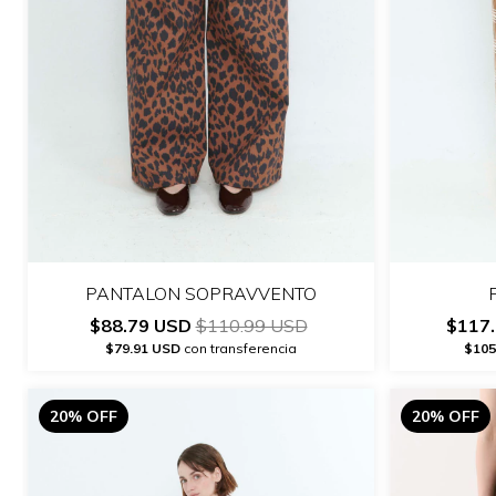
PANTALON SOPRAVVENTO
$88.79 USD
$110.99 USD
$117
$79.91 USD
con transferencia
$105
20% OFF
20% OFF