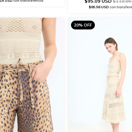
$95.09 USD
$118.86
.14 USD
con transferencia
$85.58 USD
con transfer
20% OFF