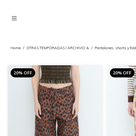
Home
/
OTRAS TEMPORADAS / ARCHIVIO &
/
Pantalones, shorts y fal
20% OFF
20% OFF