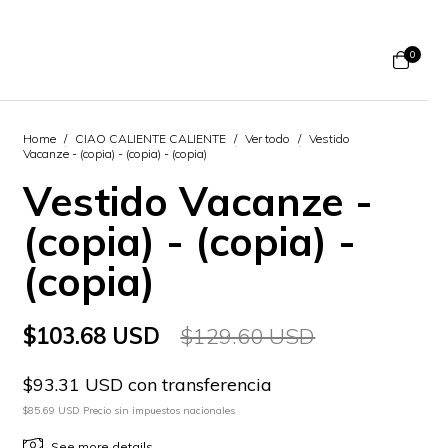
0
Home
/
CIAO CALIENTE CALIENTE
/
Ver todo
/
Vestido
Vacanze - (copia) - (copia) - (copia)
Vestido Vacanze -
(copia) - (copia) -
(copia)
$103.68 USD
$129.60 USD
$93.31 USD con transferencia
$85.69 USD Precio sin impuestos nacionales
See more details