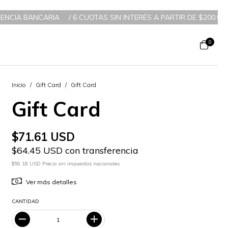
IA BANCARIA
/
6 CUOTAS SIN INTERÉS A PARTIR DE $200.000 / 3
0
Inicio
/
Gift Card
/
Gift Card
Gift Card
$71.61 USD
$64.45 USD con transferencia
$59.18 USD Precio sin impuestos nacionales
Ver más detalles
CANTIDAD