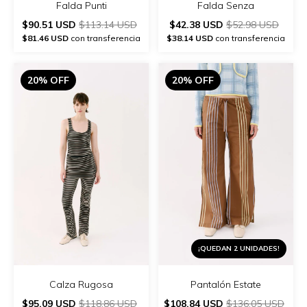
Falda Senza
Falda Punti
$42.38 USD
$52.98 USD
$90.51 USD
$113.14 USD
$38.14 USD
con transferencia
$81.46 USD
con transferencia
20% OFF
20% OFF
¡QUEDAN 2 UNIDADES!
Calza Rugosa
Pantalón Estate
$95.09 USD
$118.86 USD
$108.84 USD
$136.05 USD