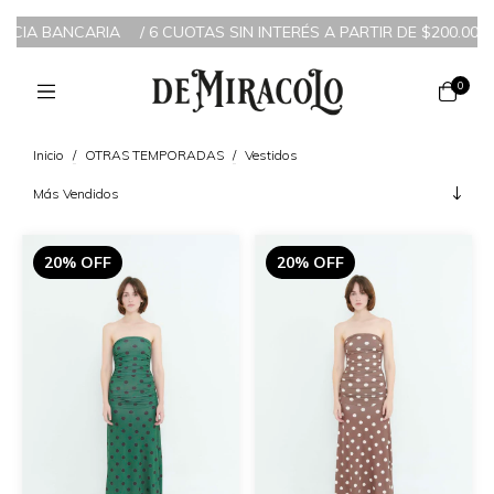
NCIA BANCARIA
/
6 CUOTAS SIN INTERÉS A PARTIR DE $200.000 /
0
Inicio
/
OTRAS TEMPORADAS
/
Vestidos
20% OFF
20% OFF