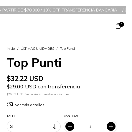
.000 / 10% OFF TRANSFERENCIA BANCARIA
/
6 CUOTAS SIN INTERÉ
0
Inicio
/
ÚLTIMAS UNIDADES
/
Top Punti
Top Punti
$32.22 USD
$29.00 USD con transferencia
$26.63 USD Precio sin impuestos nacionales
Ver más detalles
TALLE
CANTIDAD