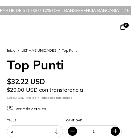
.000 / 10% OFF TRANSFERENCIA BANCARIA
/
6 CUOTAS SIN INTERÉ
0
Inicio
/
ÚLTIMAS UNIDADES
/
Top Punti
Top Punti
$32.22 USD
$29.00 USD con transferencia
$26.63 USD Precio sin impuestos nacionales
Ver más detalles
TALLE
CANTIDAD