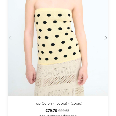
Top Colori - (copia) - (copia)
€79,70
€99,63
€71,73
con transferencia