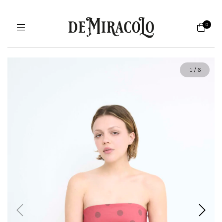
0
1
/
6