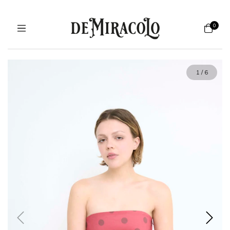
0
1
/
6