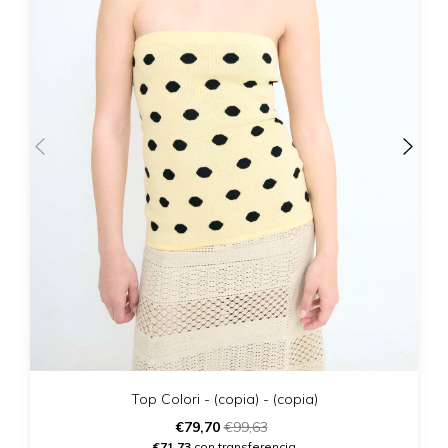
Top Colori - (copia) - (copia)
€79,70
€99,63
€71,73
con transferencia