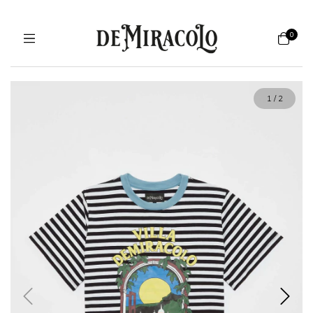
0
1
/
2