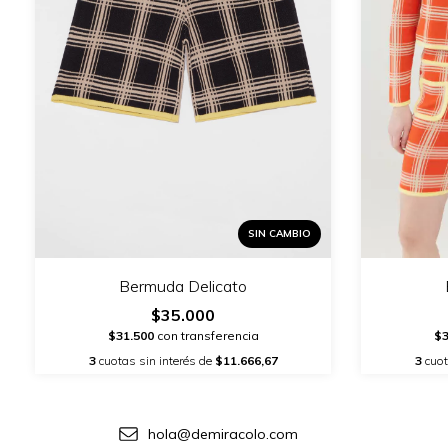
SIN CAMBIO
Bermuda Delicato
$35.000
$3
$31.500
con transferencia
3
cuot
3
cuotas sin interés de
$11.666,67
hola@demiracolo.com