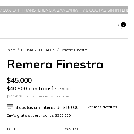
NCARIA
/
6 CUOTAS SIN INTERÉS A PARTIR DE $200.000 / 3 CUOT
0
Inicio
/
ÚLTIMAS UNIDADES
/
Remera Finestra
Remera Finestra
$45.000
$40.500 con transferencia
$37.190,08 Precio sin impuestos nacionales
3
cuotas sin interés
de
$15.000
Ver más detalles
TALLE
CANTIDAD