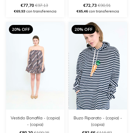
- (copia) - (copia)
€77,70
€97,13
€72,73
€90,91
€69,93
con transferencia
€65,46
con transferencia
20% OFF
20% OFF
Vestido Bonafila - (copia)
Buzo Riparato - (copia) -
- (copia)
(copia)
€80,20
€100,25
€92,66
€115,82