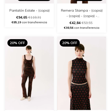
Pantalón Estate - (copia)
Remera Stampa - (copia)
- (copia) - (copia) -
€94,65
€118,31
(copia) - (copia) - (copia)
€85,19
con transferencia
€42,84
€53,55
€38,56
con transferencia
20% OFF
20% OFF