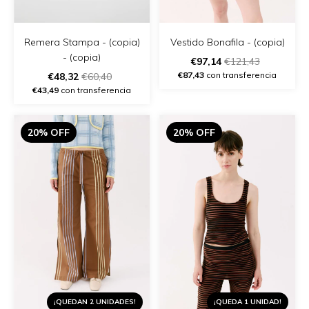
Vestido Bonafila - (copia)
Remera Stampa - (copia)
- (copia)
€97,14
€121,43
€87,43
con transferencia
€48,32
€60,40
€43,49
con transferencia
20% OFF
20% OFF
¡QUEDAN 2 UNIDADES!
¡QUEDA 1 UNIDAD!