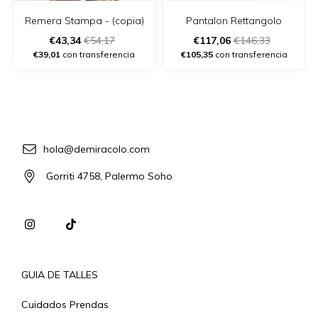
Remera Stampa - (copia)
Pantalon Rettangolo
€43,34
€54,17
€117,06
€146,33
€39,01
con transferencia
€105,35
con transferencia
hola@demiracolo.com
Gorriti 4758, Palermo Soho
GUIA DE TALLES
Cuidados Prendas