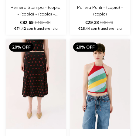
Remera Stampa - (copia)
Pollera Punti - (copia) -
- (copia) - (copia) -
(copia)
(copia) - (copia) - (copia)
€82,69
€103,36
€29,38
€36,73
- (copia)
€74,42
con transferencia
€26,44
con transferencia
20% OFF
20% OFF