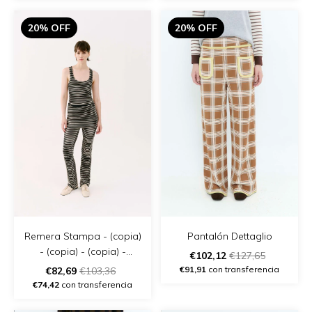
20% OFF
20% OFF
Remera Stampa - (copia)
Pantalón Dettaglio
- (copia) - (copia) -
€102,12
€127,65
(copia) - (copia) - (copia)
€91,91
con transferencia
€82,69
€103,36
€74,42
con transferencia