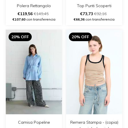
Polera Rettangolo
Top Punti Scoperti
€119,56
€149,45
€73,73
€92,16
€107,60
con transferencia
€66,36
con transferencia
20% OFF
20% OFF
Remera Stampa - (copia)
Camisa Popeline