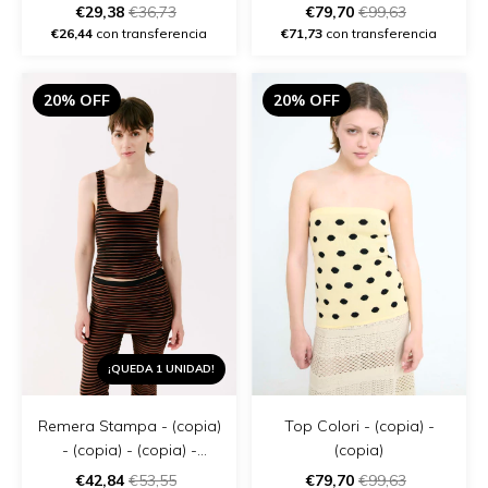
€29,38
€36,73
€79,70
€99,63
€26,44
con transferencia
€71,73
con transferencia
20% OFF
20% OFF
¡QUEDA 1 UNIDAD!
Remera Stampa - (copia)
Top Colori - (copia) -
- (copia) - (copia) -
(copia)
(copia) - (copia) - (copia)
€42,84
€53,55
€79,70
€99,63