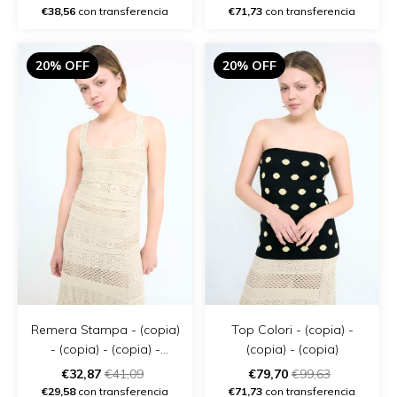
€38,56
con transferencia
€71,73
con transferencia
20% OFF
20% OFF
Remera Stampa - (copia)
Top Colori - (copia) -
- (copia) - (copia) -
(copia) - (copia)
(copia) - (copia) - (copia)
€32,87
€41,09
€79,70
€99,63
€29,58
con transferencia
€71,73
con transferencia