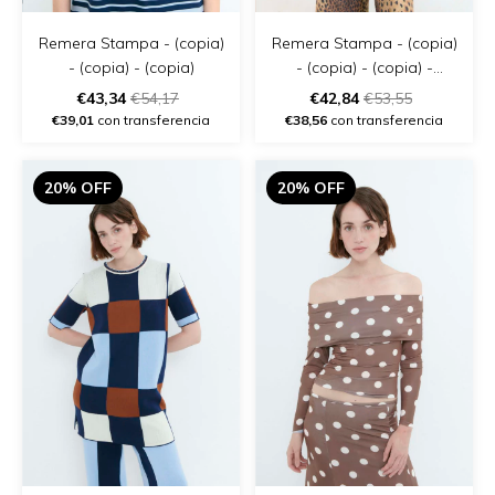
Remera Stampa - (copia)
Remera Stampa - (copia)
- (copia) - (copia)
- (copia) - (copia) -
(copia) - (copia)
€43,34
€54,17
€42,84
€53,55
€39,01
con transferencia
€38,56
con transferencia
20% OFF
20% OFF