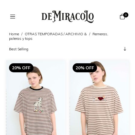
0
Home
/
OTRAS TEMPORADAS / ARCHIVIO &
/
Remeras,
poleras y tops
20% OFF
20% OFF