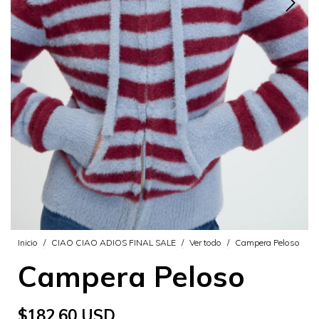
Inicio
/
CIAO CIAO ADIOS FINAL SALE
/
Ver todo
/
Campera Peloso
Campera Peloso
$182.60 USD