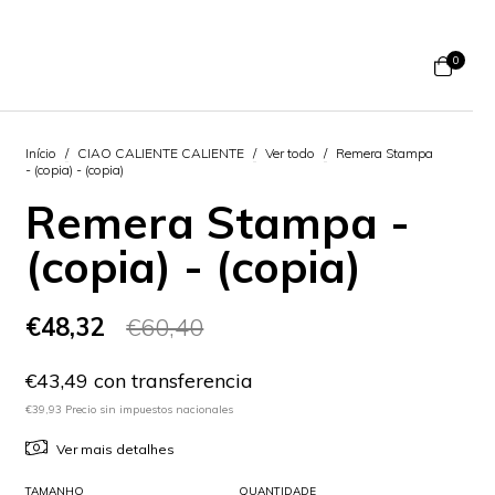
0
Início
/
CIAO CALIENTE CALIENTE
/
Ver todo
/
Remera Stampa
- (copia) - (copia)
Remera Stampa -
(copia) - (copia)
€48,32
€60,40
€43,49 con transferencia
€39,93 Precio sin impuestos nacionales
Ver mais detalhes
TAMANHO
QUANTIDADE