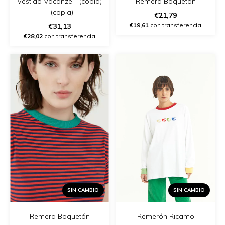
Remera Boquetón
Vestido Vacanze - (copia)
- (copia)
€21,79
€19,61
con transferencia
€31,13
€28,02
con transferencia
SIN CAMBIO
SIN CAMBIO
Remera Boquetón
Remerón Ricamo