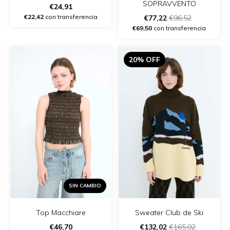
SOPRAVVENTO
€24,91
€22,42
con transferencia
€77,22
€96,52
€69,50
con transferencia
20% OFF
SIN CAMBIO
Top Macchiare
Sweater Club de Ski
€46,70
€132,02
€165,02