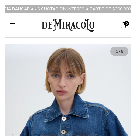
CIA BANCARIA
/
6 CUOTAS SIN INTERÉS A PARTIR DE $200.000 / 3 
0
1
/
6