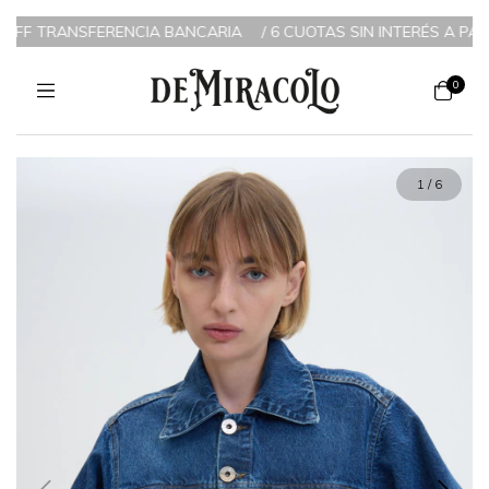
IA BANCARIA
/
6 CUOTAS SIN INTERÉS A PARTIR DE $200.000 / 3
0
1
/
6