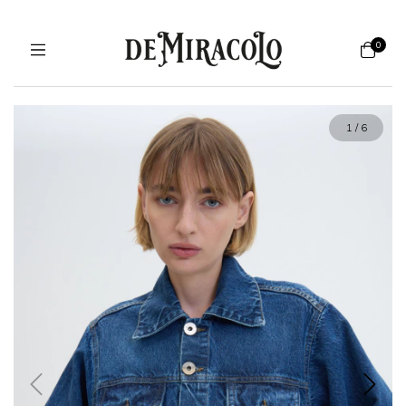
0
1
/
6