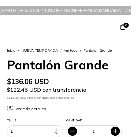
000 / 10% OFF TRANSFERENCIA BANCARIA
/
6 CUOTAS SIN INTERÉS
0
Inicio
/
NUEVA TEMPORADA
/
Ver todo
/
Pantalón Grande
Pantalón Grande
$136.06 USD
$122.45 USD con transferencia
$112.45 USD Precio sin impuestos nacionales
Ver más detalles
TALLE
CANTIDAD