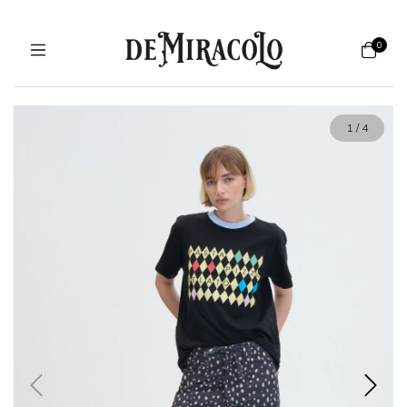
0
1
/
4