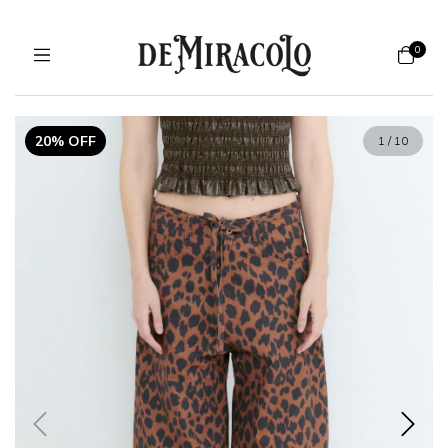
0
20% OFF
1
/
10