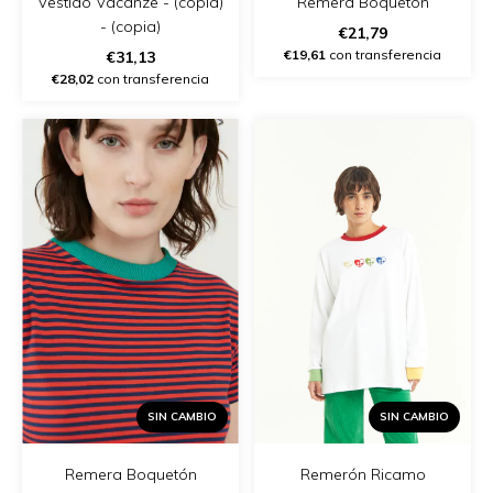
Remera Boquetón
Vestido Vacanze - (copia)
- (copia)
€21,79
€19,61
con transferencia
€31,13
€28,02
con transferencia
SIN CAMBIO
SIN CAMBIO
Remera Boquetón
Remerón Ricamo