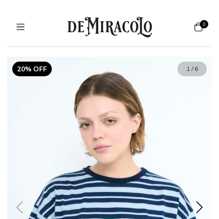
0
20% OFF
1
/
6