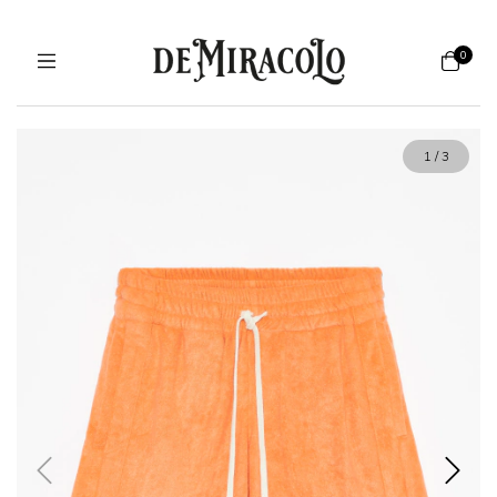
0
1
/
3