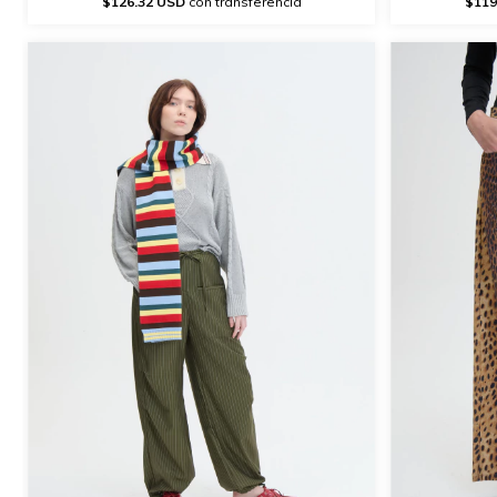
$126.32 USD
con transferencia
$119