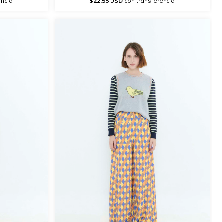
encia
$22.55 USD
con transferencia