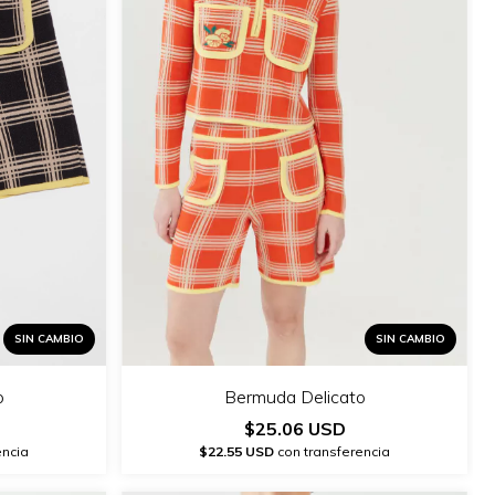
SIN CAMBIO
SIN CAMBIO
Bermuda Delicato
o
$25.06 USD
$22.55 USD
con transferencia
encia