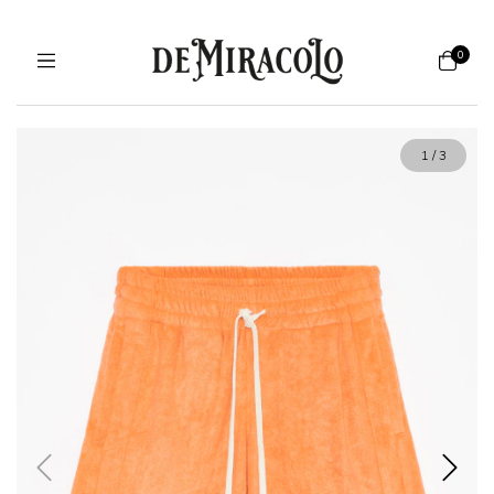
0
1
/
3