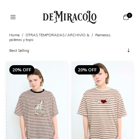
0
Home
/
OTRAS TEMPORADAS / ARCHIVIO &
/
Remeras,
poleras y tops
20% OFF
20% OFF