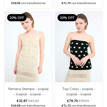
€38,56
con transferencia
€71,73
con transferencia
20% OFF
20% OFF
Remera Stampa - (copia)
Top Colori - (copia) -
- (copia) - (copia) -
(copia) - (copia)
(copia) - (copia) - (copia)
€32,87
€41,09
€79,70
€99,63
€29,58
con transferencia
€71,73
con transferencia