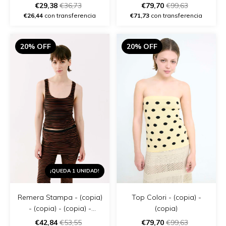
€29,38
€36,73
€79,70
€99,63
€26,44
con transferencia
€71,73
con transferencia
20% OFF
20% OFF
¡QUEDA 1 UNIDAD!
Remera Stampa - (copia)
Top Colori - (copia) -
- (copia) - (copia) -
(copia)
(copia) - (copia) - (copia)
€42,84
€53,55
€79,70
€99,63