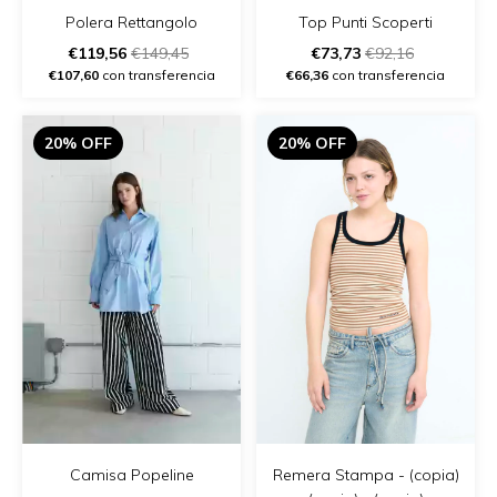
Polera Rettangolo
Top Punti Scoperti
€119,56
€149,45
€73,73
€92,16
€107,60
con transferencia
€66,36
con transferencia
20% OFF
20% OFF
Remera Stampa - (copia)
Camisa Popeline