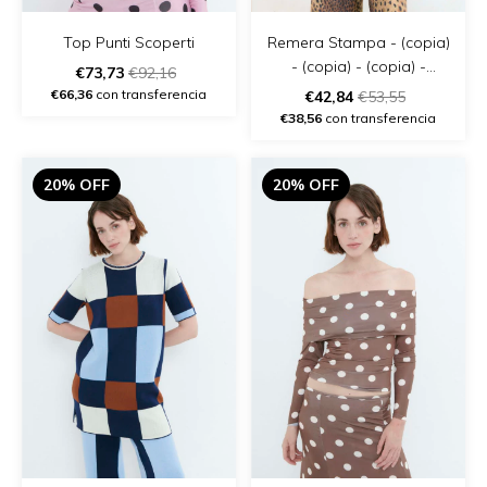
Remera Stampa - (copia)
Top Punti Scoperti
- (copia) - (copia) -
€73,73
€92,16
(copia) - (copia)
€66,36
con transferencia
€42,84
€53,55
€38,56
con transferencia
20% OFF
20% OFF