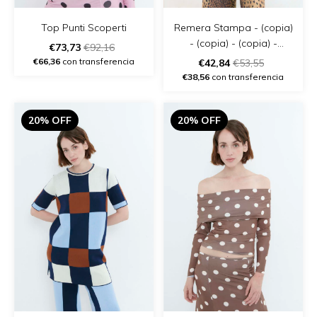
Remera Stampa - (copia)
Top Punti Scoperti
- (copia) - (copia) -
€73,73
€92,16
(copia) - (copia)
€66,36
con transferencia
€42,84
€53,55
€38,56
con transferencia
20% OFF
20% OFF