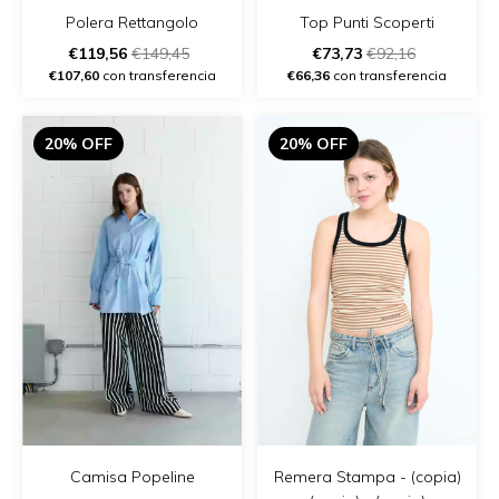
Polera Rettangolo
Top Punti Scoperti
€119,56
€149,45
€73,73
€92,16
€107,60
con transferencia
€66,36
con transferencia
20% OFF
20% OFF
Remera Stampa - (copia)
Camisa Popeline