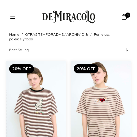
0
Home
/
OTRAS TEMPORADAS / ARCHIVIO &
/
Remeras,
poleras y tops
20% OFF
20% OFF