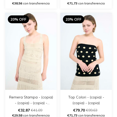
€38,56
con transferencia
€71,73
con transferencia
20% OFF
20% OFF
Remera Stampa - (copia)
Top Colori - (copia) -
- (copia) - (copia) -
(copia) - (copia)
(copia) - (copia) - (copia)
€32,87
€41,09
€79,70
€99,63
€29,58
con transferencia
€71,73
con transferencia