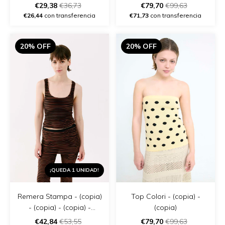
€29,38
€36,73
€79,70
€99,63
€26,44
con transferencia
€71,73
con transferencia
20% OFF
20% OFF
¡QUEDA 1 UNIDAD!
Remera Stampa - (copia)
Top Colori - (copia) -
- (copia) - (copia) -
(copia)
(copia) - (copia) - (copia)
€42,84
€53,55
€79,70
€99,63