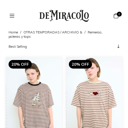
0
Home
/
OTRAS TEMPORADAS / ARCHIVIO &
/
Remeras,
poleras y tops
20% OFF
20% OFF