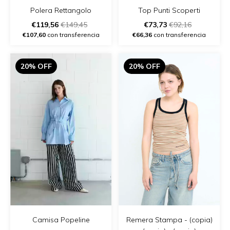
Polera Rettangolo
Top Punti Scoperti
€119,56
€149,45
€73,73
€92,16
€107,60
con transferencia
€66,36
con transferencia
20% OFF
20% OFF
Remera Stampa - (copia)
Camisa Popeline