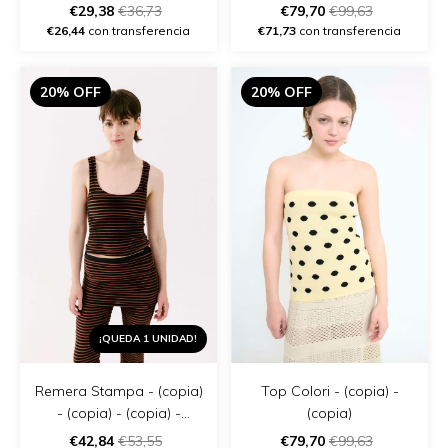
€29,38
€36,73
€79,70
€99,63
€26,44
con transferencia
€71,73
con transferencia
20% OFF
20% OFF
¡QUEDA 1 UNIDAD!
Remera Stampa - (copia)
Top Colori - (copia) -
- (copia) - (copia) -
(copia)
(copia) - (copia) - (copia)
€42,84
€53,55
€79,70
€99,63