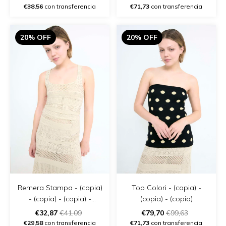
€38,56
con transferencia
€71,73
con transferencia
20% OFF
20% OFF
Remera Stampa - (copia)
Top Colori - (copia) -
- (copia) - (copia) -
(copia) - (copia)
(copia) - (copia) - (copia)
€32,87
€41,09
€79,70
€99,63
€29,58
con transferencia
€71,73
con transferencia