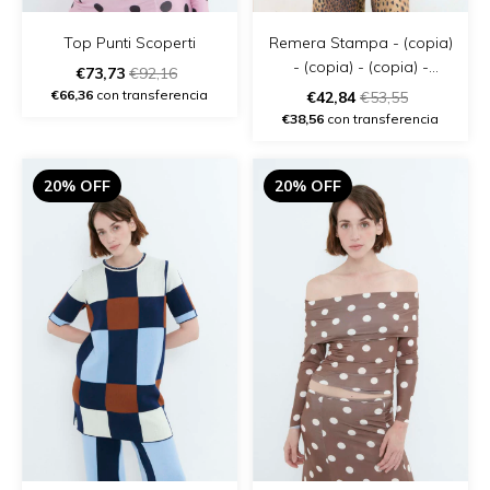
Remera Stampa - (copia)
Top Punti Scoperti
- (copia) - (copia) -
€73,73
€92,16
(copia) - (copia)
€66,36
con transferencia
€42,84
€53,55
€38,56
con transferencia
20% OFF
20% OFF