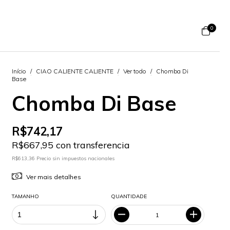
0
Início
/
CIAO CALIENTE CALIENTE
/
Ver todo
/
Chomba Di
Base
Chomba Di Base
R$742,17
R$667,95 con transferencia
R$613,36 Precio sin impuestos nacionales
Ver mais detalhes
TAMANHO
QUANTIDADE