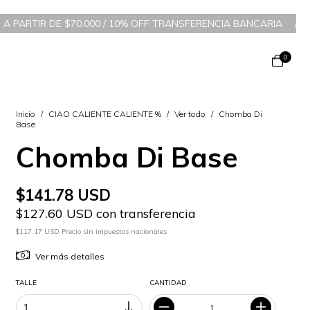
0.000 / 10% OFF TRANSFERENCIA BANCARIA
/
6 CUOTAS SIN INTER
0
Inicio
/
CIAO CALIENTE CALIENTE %
/
Ver todo
/
Chomba Di
Base
Chomba Di Base
$141.78 USD
$127.60 USD con transferencia
$117.17 USD Precio sin impuestos nacionales
Ver más detalles
TALLE
CANTIDAD