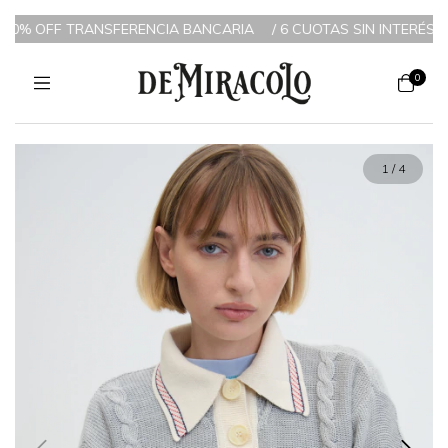
 10% OFF TRANSFERENCIA BANCARIA
/
6 CUOTAS SIN INTERÉS A PA
0
1
/
4