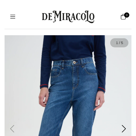
0
1
/
5